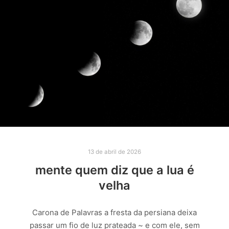
13 de abril de 2026
mente quem diz que a lua é
velha
Carona de Palavras a fresta da persiana deixa
passar um fio de luz prateada ~ e com ele, sem