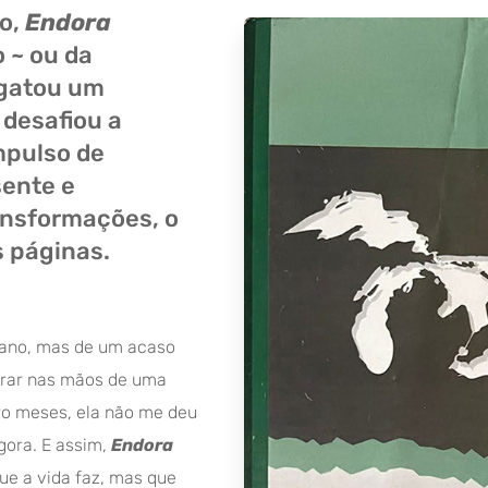
o,
Endora
 ~ ou da
sgatou um
desafiou a
mpulso de
sente e
ansformações, o
 páginas.
lano, mas de um acaso
arar nas mãos de uma
ro meses, ela não me deu
agora. E assim,
Endora
ue a vida faz, mas que