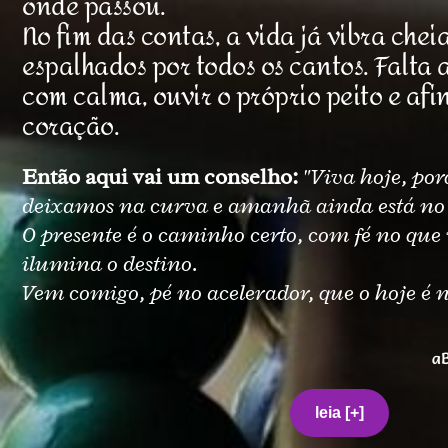
onde passou.
No fim das contas, a vida já vibra cheia
espalhados por todos os cantos. Falta
com calma, ouvir o próprio peito e afi
coração.
Então aqui vai um conselho:
"Viva hoje, po
deixamos na curva e amanhã ainda está no
O presente é o caminho certo, com fé no que 
ilumina o destino.
Vem comigo, pé no acelerador, que o hoje é 
aB
leia [+]