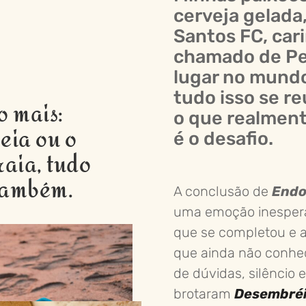
cerveja gelada,
Santos FC, ca
chamado de Pe
lugar no mundo
tudo isso se r
o mais:
o que realmen
reia ou o
é o desafio.
raia, tudo
 também.
A conclusão de
Endo
uma emoção inesperad
que se completou e a 
que ainda não conheço.
de dúvidas, silêncio 
brotaram
Desembréia