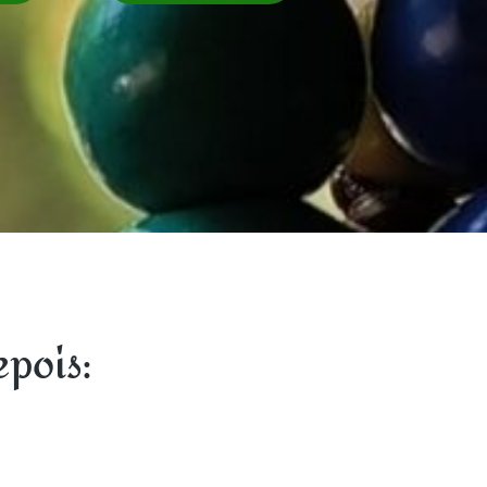
epois: