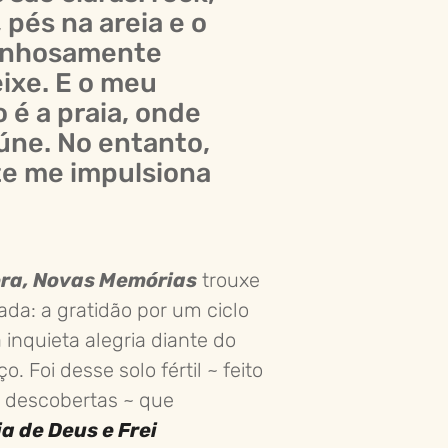
 pés na areia e o
rinhosamente
ixe. E o meu
 é a praia, onde
eúne. No entanto,
te me impulsiona
ra, Novas Memórias
trouxe
a: a gratidão por um ciclo
inquieta alegria diante do
 Foi desse solo fértil ~ feito
e descobertas ~ que
 de Deus e Frei