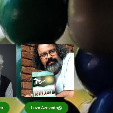
Luze.Azevedo
er