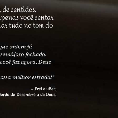
 de sentidos,
 apenas você sentar
nar tudo no tom do
rque ontem já
 semáforo fechado.
você faz agora, Deus
nossa melhor estrada!"
– Frei e.uBer,
ordo da Desembréia de Deus.