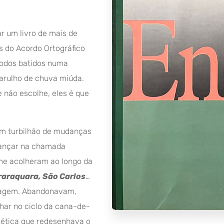
ar um livro de mais de
s do Acordo Ortográfico
 todos batidos numa
arulho de chuva miúda.
e não escolhe, eles é que
m turbilhão de mudanças
lançar na chamada
me acolheram ao longo da
Araraquara, São Carlos
…
sagem. Abandonavam,
har no ciclo da cana-de-
gética que redesenhava o