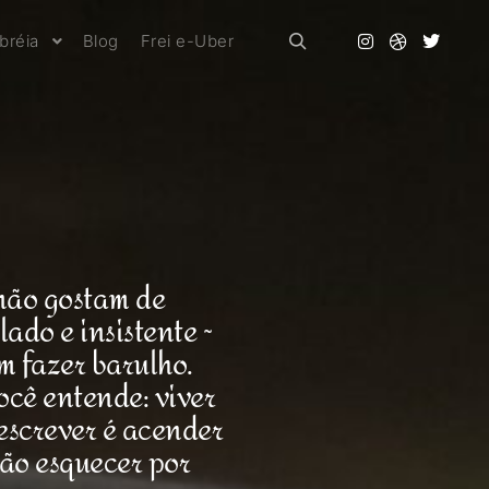
bréia
Blog
Frei e-Uber
 não gostam de
lado e insistente ~
m fazer barulho.
você entende: viver
 escrever é acender
não esquecer por