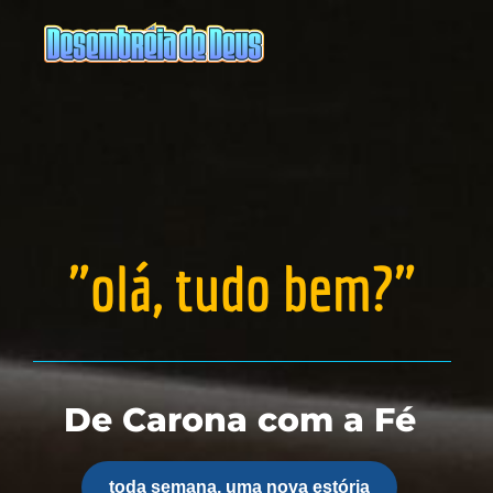
"olá, tudo bem?"
De Carona com a Fé
toda semana, uma nova estória