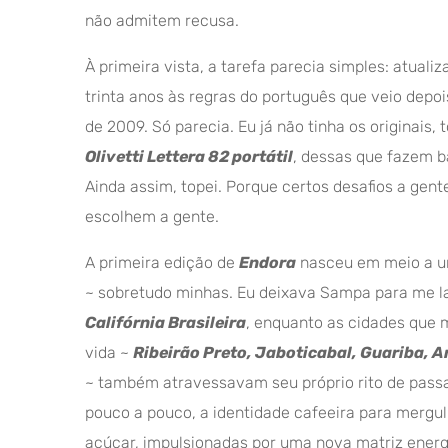
não admitem recusa.
À primeira vista, a tarefa parecia simples: atualiz
trinta anos às regras do português que veio depoi
de 2009. Só parecia. Eu já não tinha os originais,
Olivetti Lettera 82 portátil
, dessas que fazem b
Ainda assim, topei. Porque certos desafios a gent
escolhem a gente.
A primeira edição de
Endora
nasceu em meio a u
~ sobretudo minhas. Eu deixava Sampa para me 
Califórnia Brasileira
, enquanto as cidades que 
vida ~
Ribeirão Preto, Jaboticabal, Guariba, 
~ também atravessavam seu próprio rito de pas
pouco a pouco, a identidade cafeeira para mergul
açúcar, impulsionadas por uma nova matriz ener