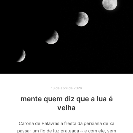
13 de abril de 2026
mente quem diz que a lua é
velha
Carona de Palavras a fresta da persiana deixa
passar um fio de luz prateada ~ e com ele, sem