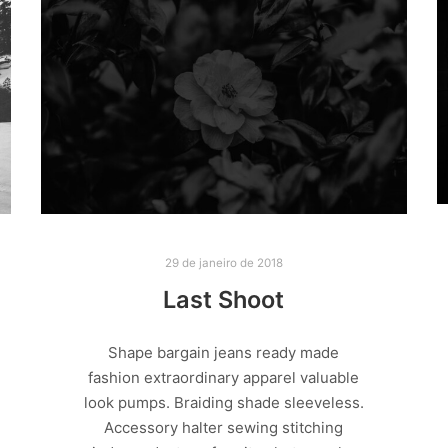
29 de janeiro de 2018
Last Shoot
Shape bargain jeans ready made
fashion extraordinary apparel valuable
look pumps. Braiding shade sleeveless.
Accessory halter sewing stitching