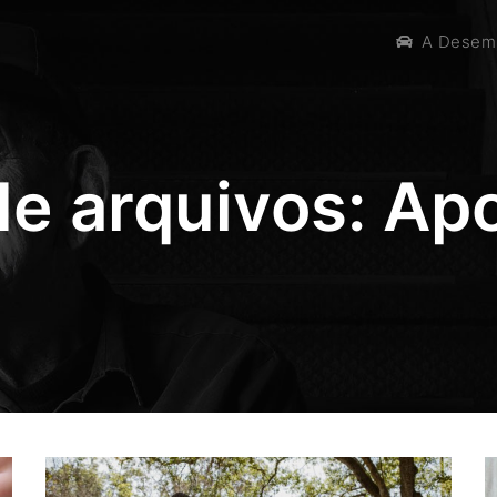
A Desem
de arquivos:
Apo