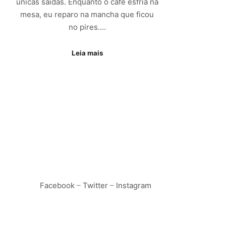
únicas saídas. Enquanto o café esfria na
mesa, eu reparo na mancha que ficou
no pires.…
Leia mais
Facebook
–
Twitter
–
Instagram