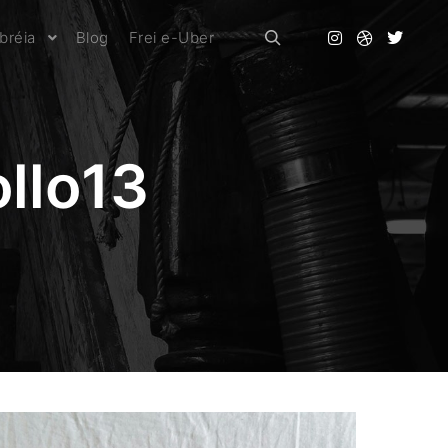
bréia
Blog
Frei e-Uber
Pesquisa
llo13