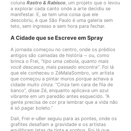
coluna
Rastro & Rabisco
, um projeto que o levou
a explorar cada canto onde a arte decidiu se
manifestar. E, se tem uma coisa que ele
descobriu, é que São Paulo é uma galeria sem
teto, sem ingresso e sem hora para fechar.
A Cidade que se Escreve em Spray
A jornada começou no centro, onde os prédios
antigos são camadas de história ~ ou, como
brinca o Frei,
“tipo uma cebola, quanto mais
você descasca, mais passado encontra”
. Foi lá
que ele conheceu o ZéMalaSombro, um artista
que começou a pintar muros porque achava a
cidade
muito cinza
. “Cinza tem cara de fila de
banco”, disse Zé, enquanto aplicava um azul
vibrante em um paredão antes esquecido. “A
gente precisa de cor pra lembrar que a vida não
é só pagar boleto.”
Dali, Frei e-uBer seguiu para as pontes, onde os
grafites desafiam a gravidade e os artistas
equilibram latas de tinta e sonhos. Foi lá que