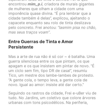
encontrou
mim_p.i
, criadora de murais gigantes
de mulheres que olham a cidade com uma
imponência quase divina. “É pra lembrar que a
cidade também é delas”, explicou, ajeitando o
capacete enquanto seu rolo de tinta deslizava
pelo concreto. Frei anotou:
“Iasmim pisa no chão,
mas seus traços voam”
.
Entre Guerras de Tinta e Amor
Persistente
Mas a arte de rua não é só cor ~ é batalha. Uma
guerra silenciosa entre os que pintam, os que
apagam e os que insistem em pintar de novo. “É
um ciclo sem fim, tipo DR de casal”, resumiu
Tico, um mestre dos lambe-lambes de protesto.
“A gente cola, o tempo leva, a gente cola de
novo. Igual ao amor: insiste até dar certo.”
Seguindo os rastros da cidade, Frei e-uBer viu de
tudo. No Jardins, um coletivo que colore árvores
urbanas com tons psicodélicos. Na periferia,