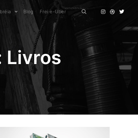
bréia
Blog
Frei e-Uber
Pesquisa
:
Livros